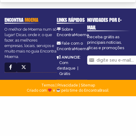
ENCONTRA
MOEMA
LINKS RÁPIDOS
NOVIDADES POR E-
MAIL
O melhor de Moema num só
Sobre
lugar! Dicas, onde ir, o que
EncontraMoema
Receba grátis as
fazer, as melhores
principais notícias,
Fale com o
empresas, locais, serviços e
dicas e promoções
EncontraMoema
muito mais no guia Encontra
Moema.
ANUNCIE
:
Com
destaque
|
Grátis
Termos
|
Privacidade
|
Sitemap
Criado com
e
pelo time do EncontraBrasil