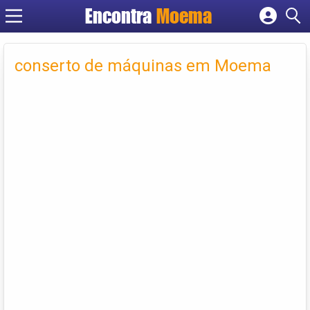
Encontra
Moema
Cadastrar empresa
Fazer login
conserto de máquinas em Moema
Criar conta