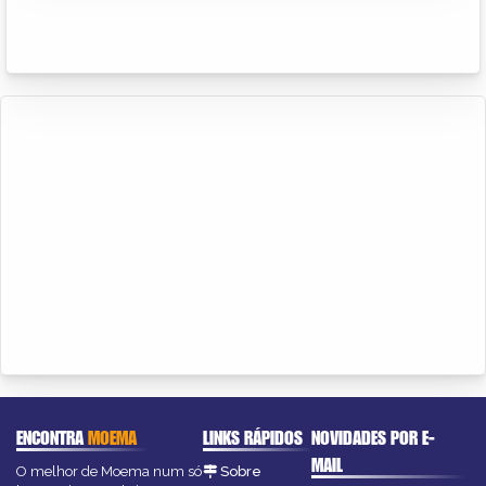
ENCONTRA
MOEMA
LINKS RÁPIDOS
NOVIDADES POR E-
MAIL
O melhor de Moema num só
Sobre