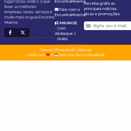
lugar! Dicas, onde ir, o que
EncontraMoema
Receba grátis as
fazer, as melhores
principais notícias,
Fale com o
empresas, locais, serviços e
dicas e promoções
EncontraMoema
muito mais no guia Encontra
Moema.
ANUNCIE
:
Com
destaque
|
Grátis
Termos
|
Privacidade
|
Sitemap
Criado com
e
pelo time do EncontraBrasil