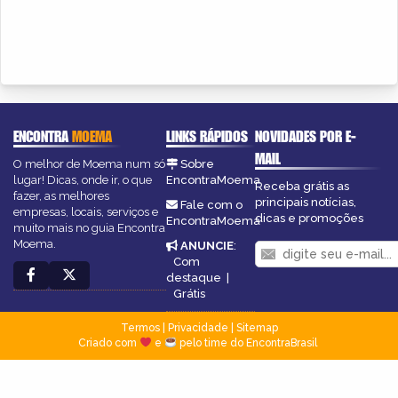
ENCONTRA
MOEMA
LINKS RÁPIDOS
NOVIDADES POR E-
MAIL
O melhor de Moema num só
Sobre
lugar! Dicas, onde ir, o que
EncontraMoema
Receba grátis as
fazer, as melhores
principais notícias,
Fale com o
empresas, locais, serviços e
dicas e promoções
EncontraMoema
muito mais no guia Encontra
Moema.
ANUNCIE
:
Com
destaque
|
Grátis
Termos
|
Privacidade
|
Sitemap
Criado com
e
pelo time do EncontraBrasil