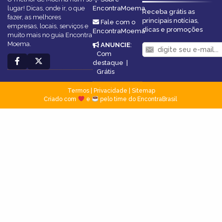
lugar! Dicas, onde ir, o que
EncontraMoema
Receba grátis as
fazer, as melhores
principais notícias,
Fale com o
empresas, locais, serviços e
dicas e promoções
EncontraMoema
muito mais no guia Encontra
Moema.
ANUNCIE
:
Com
destaque
|
Grátis
Termos
|
Privacidade
|
Sitemap
Criado com
e
pelo time do EncontraBrasil