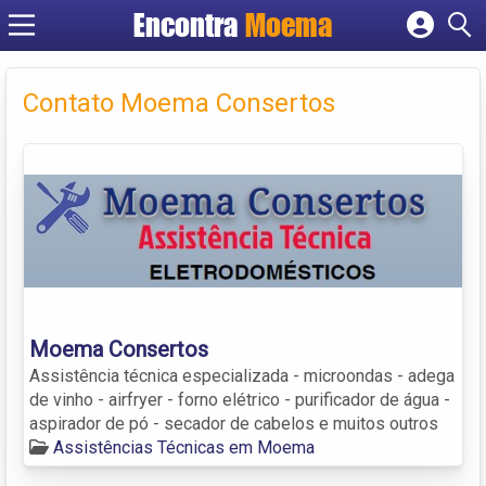
Encontra
Moema
Cadastrar empresa
Fazer login
Contato Moema Consertos
Criar conta
Moema Consertos
Assistência técnica especializada - microondas - adega
de vinho - airfryer - forno elétrico - purificador de água -
aspirador de pó - secador de cabelos e muitos outros
Assistências Técnicas em Moema