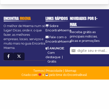
ENCONTRA
MOEMA
LINKS RÁPIDOS
NOVIDADES POR E-
MAIL
O melhor de Moema num só
Sobre
lugar! Dicas, onde ir, o que
EncontraMoema
Receba grátis as
fazer, as melhores
principais notícias,
Fale com o
empresas, locais, serviços e
dicas e promoções
EncontraMoema
muito mais no guia Encontra
Moema.
ANUNCIE
:
Com
destaque
|
Grátis
Termos
|
Privacidade
|
Sitemap
Criado com
e
pelo time do EncontraBrasil