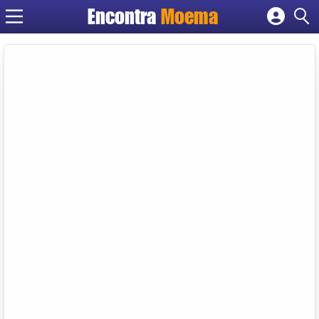
Encontra
Moema
Cadastrar empresa
Fazer login
Criar conta