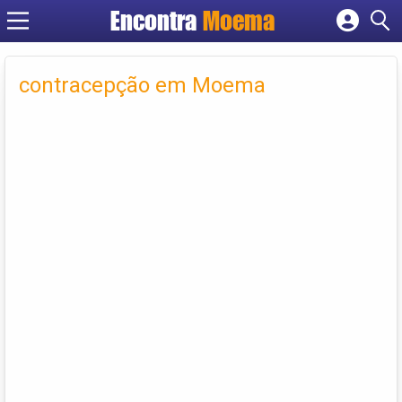
Encontra
Moema
Cadastrar empresa
Fazer login
contracepção em Moema
Criar conta