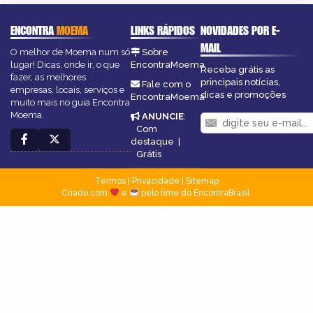
ENCONTRA
MOEMA
LINKS RÁPIDOS
NOVIDADES POR E-
MAIL
O melhor de Moema num só
Sobre
lugar! Dicas, onde ir, o que
EncontraMoema
Receba grátis as
fazer, as melhores
principais notícias,
Fale com o
empresas, locais, serviços e
dicas e promoções
EncontraMoema
muito mais no guia Encontra
Moema.
ANUNCIE
:
Com
destaque
|
Grátis
Termos
|
Privacidade
|
Sitemap
Criado com
e
pelo time do EncontraBrasil