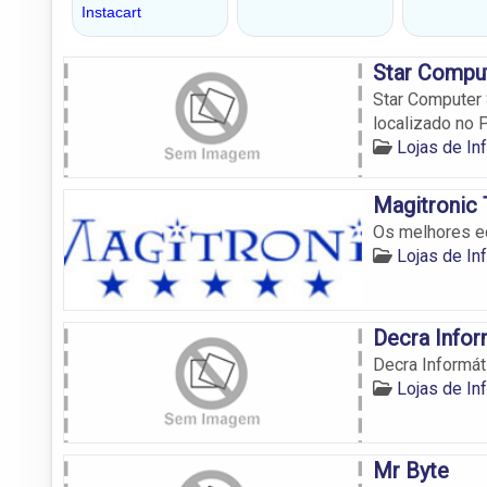
Star Comput
Star Computer 
localizado no 
Lojas de I
Magitronic 
Os melhores e
Lojas de I
Decra Infor
Decra Informát
Lojas de I
Mr Byte