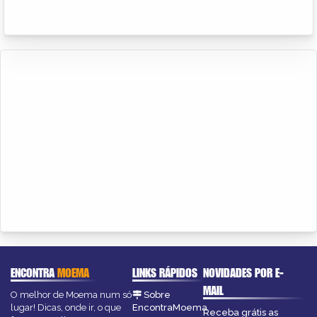
ENCONTRA
MOEMA
LINKS RÁPIDOS
NOVIDADES POR E-
MAIL
O melhor de Moema num só
Sobre
lugar! Dicas, onde ir, o que
EncontraMoema
Receba grátis as