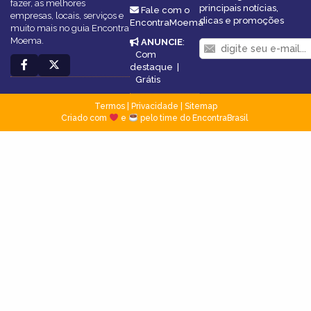
fazer, as melhores
principais notícias,
Fale com o
empresas, locais, serviços e
dicas e promoções
EncontraMoema
muito mais no guia Encontra
Moema.
ANUNCIE
:
Com
destaque
|
Grátis
Termos
|
Privacidade
|
Sitemap
Criado com
e
pelo time do EncontraBrasil