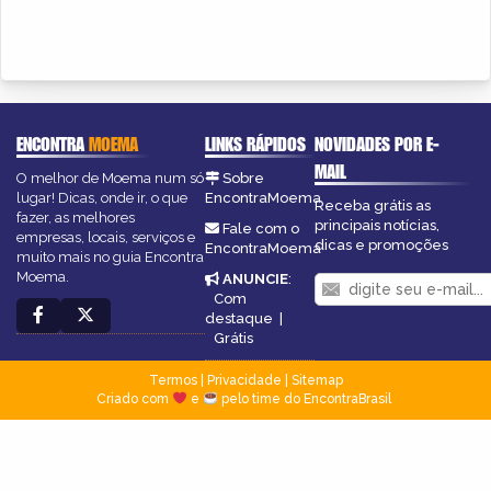
ENCONTRA
MOEMA
LINKS RÁPIDOS
NOVIDADES POR E-
MAIL
O melhor de Moema num só
Sobre
lugar! Dicas, onde ir, o que
EncontraMoema
Receba grátis as
fazer, as melhores
principais notícias,
Fale com o
empresas, locais, serviços e
dicas e promoções
EncontraMoema
muito mais no guia Encontra
Moema.
ANUNCIE
:
Com
destaque
|
Grátis
Termos
|
Privacidade
|
Sitemap
Criado com
e
pelo time do EncontraBrasil