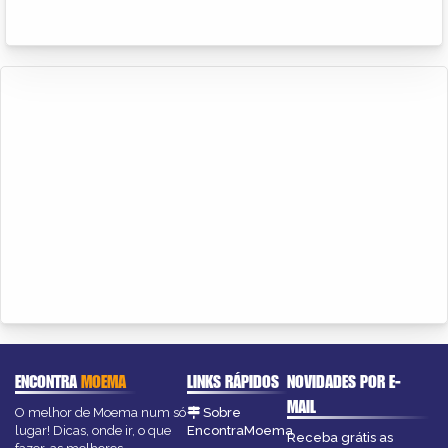
ENCONTRA
MOEMA
LINKS RÁPIDOS
NOVIDADES POR E-
MAIL
O melhor de Moema num só
Sobre
lugar! Dicas, onde ir, o que
EncontraMoema
Receba grátis as