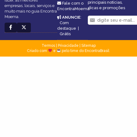
fazer, as melhores
principais notícias,
Fale com o
empresas, locais, serviços e
dicas e promoções
EncontraMoema
muito mais no guia Encontra
Moema.
ANUNCIE
:
Com
destaque
|
Grátis
Termos
|
Privacidade
|
Sitemap
Criado com
e
pelo time do EncontraBrasil