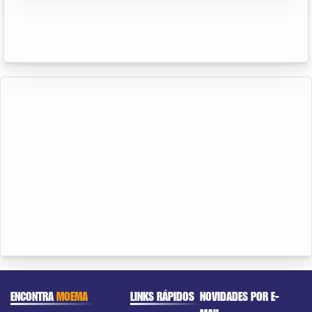
ENCONTRA
MOEMA
LINKS RÁPIDOS
NOVIDADES POR E-