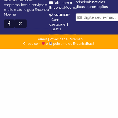
fazer, as melhores
principais notícias,
Fale com o
empresas, locais, serviços e
dicas e promoções
EncontraMoema
muito mais no guia Encontra
Moema.
ANUNCIE
:
Com
destaque
|
Grátis
Termos
|
Privacidade
|
Sitemap
Criado com
e
pelo time do EncontraBrasil