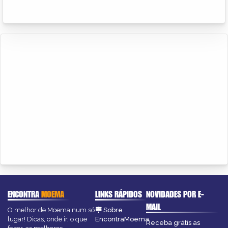
ENCONTRA
MOEMA
LINKS RÁPIDOS
NOVIDADES POR E-
MAIL
O melhor de Moema num só
Sobre
lugar! Dicas, onde ir, o que
EncontraMoema
Receba grátis as