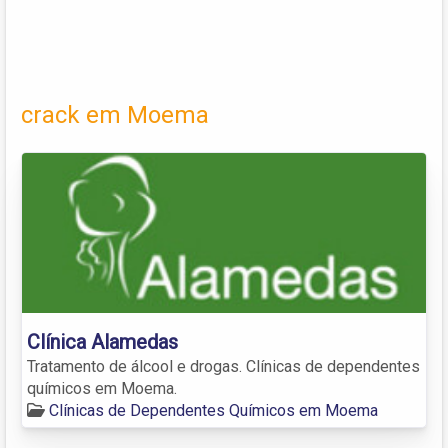
crack em Moema
Clínica Alamedas
Tratamento de álcool e drogas. Clínicas de dependentes
químicos em Moema.
Clínicas de Dependentes Químicos em Moema