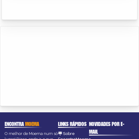
ENCONTRA
MOEMA
LINKS RÁPIDOS
NOVIDADES POR E-
MAIL
O melhor de Moema num só
Sobre