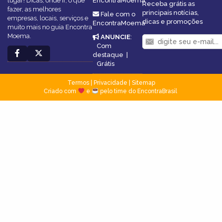
lugar! Dicas, onde ir, o que
EncontraMoema
Receba grátis as
fazer, as melhores
principais notícias,
Fale com o
empresas, locais, serviços e
dicas e promoções
EncontraMoema
muito mais no guia Encontra
Moema.
ANUNCIE
:
Com
destaque
|
Grátis
Termos
|
Privacidade
|
Sitemap
Criado com
e
pelo time do EncontraBrasil