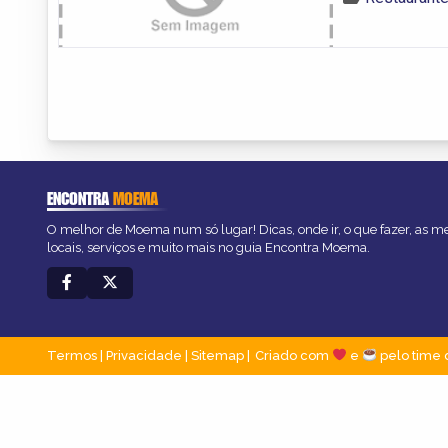
ENCONTRA
MOEMA
O melhor de Moema num só lugar! Dicas, onde ir, o que fazer, as 
locais, serviços e muito mais no guia Encontra Moema.
Termos
|
Privacidade
|
Sitemap
Criado com
e
pelo time 