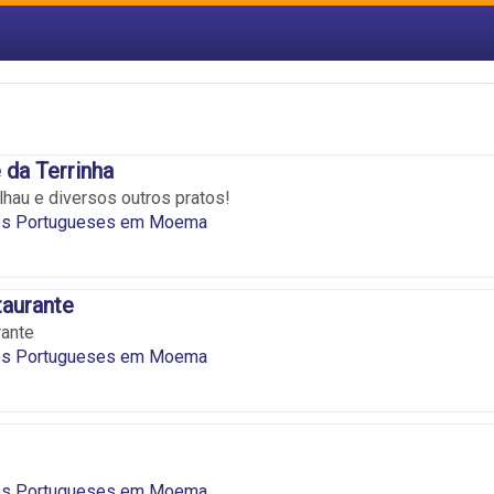
 da Terrinha
lhau e diversos outros pratos!
es Portugueses em Moema
taurante
rante
es Portugueses em Moema
es Portugueses em Moema