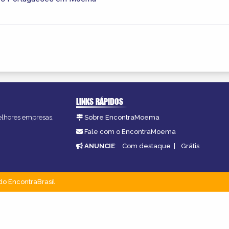
LINKS RÁPIDOS
melhores empresas,
Sobre EncontraMoema
Fale com o EncontraMoema
ANUNCIE
:
Com destaque
|
Grátis
do EncontraBrasil