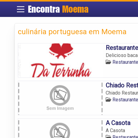
Encontra
Moema
culinária portuguesa em Moema
Restaurante
Delicioso baca
Restaurant
Chiado Res
Chiado Restau
Restaurant
A Casota
A Casota
Restaurant