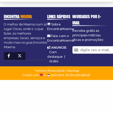
ENCONTRA
MOEMA
LINKS RÁPIDOS
NOVIDADES POR E-
MAIL
O melhor de Moema num só
Sobre
lugar! Dicas, onde ir, o que
EncontraMoema
Receba grátis as
fazer, as melhores
principais notícias,
Fale com o
empresas, locais, serviços e
dicas e promoções
EncontraMoema
muito mais no guia Encontra
Moema.
ANUNCIE
:
Com
destaque
|
Grátis
Termos
|
Privacidade
|
Sitemap
Criado com
e
pelo time do EncontraBrasil