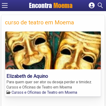
Encontra
Moema
Cadastrar empresa
Fazer login
curso de teatro em Moema
Criar conta
Elizabeth de Aquino
Para quem quer ser ator ou deseja perder a timidez.
Cursos e Oficinas de Teatro em Moema
Cursos e Oficinas de Teatro em Moema