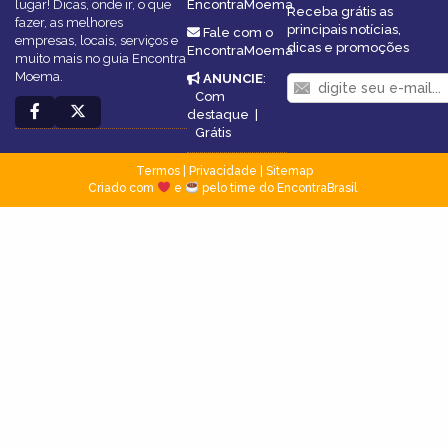
lugar! Dicas, onde ir, o que
EncontraMoema
Receba grátis as
fazer, as melhores
principais notícias,
Fale com o
empresas, locais, serviços e
dicas e promoções
EncontraMoema
muito mais no guia Encontra
Moema.
ANUNCIE
:
Com
destaque
|
Grátis
Termos
|
Privacidade
|
Sitemap
Criado com
e
pelo time do EncontraBrasil