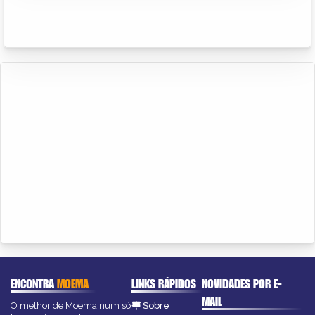
ENCONTRA
MOEMA
LINKS RÁPIDOS
NOVIDADES POR E-
MAIL
O melhor de Moema num só
Sobre