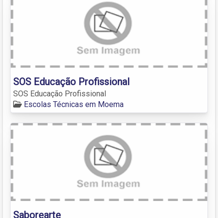
SOS Educação Profissional
SOS Educação Profissional
Escolas Técnicas em Moema
Saborearte