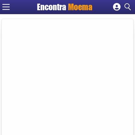
Encontra
Moema
Cadastrar empresa
Fazer login
Criar conta