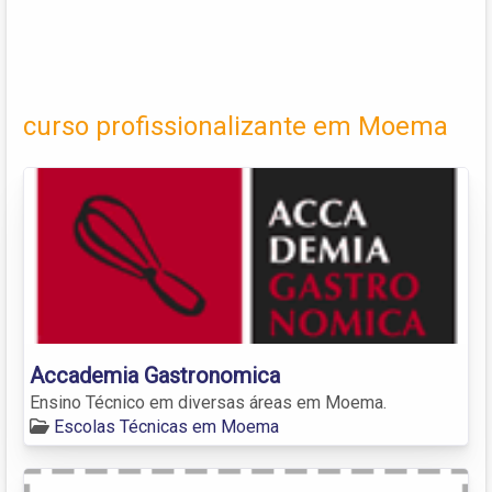
curso profissionalizante em Moema
Accademia Gastronomica
Ensino Técnico em diversas áreas em Moema.
Escolas Técnicas em Moema