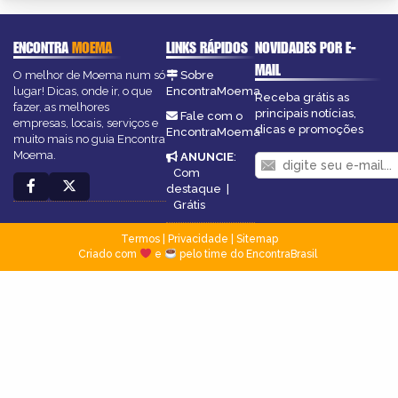
ENCONTRA
MOEMA
LINKS RÁPIDOS
NOVIDADES POR E-
MAIL
O melhor de Moema num só
Sobre
lugar! Dicas, onde ir, o que
EncontraMoema
Receba grátis as
fazer, as melhores
principais notícias,
Fale com o
empresas, locais, serviços e
dicas e promoções
EncontraMoema
muito mais no guia Encontra
Moema.
ANUNCIE
:
Com
destaque
|
Grátis
Termos
|
Privacidade
|
Sitemap
Criado com
e
pelo time do EncontraBrasil