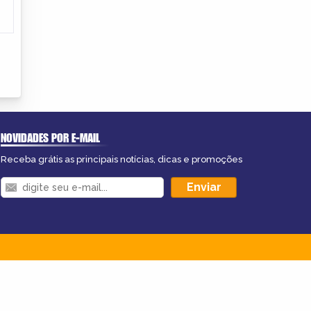
NOVIDADES POR E-MAIL
Receba grátis as principais notícias, dicas e promoções