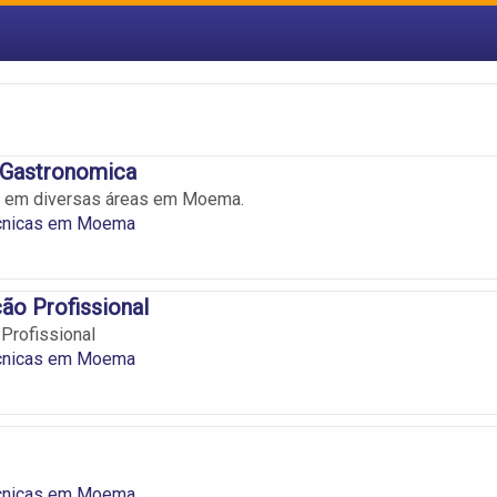
Gastronomica
o em diversas áreas em Moema.
cnicas em Moema
ão Profissional
Profissional
cnicas em Moema
cnicas em Moema