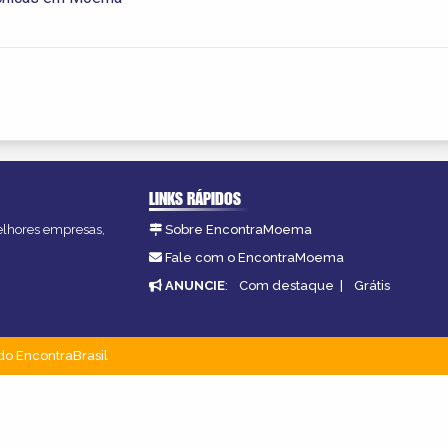
LINKS RÁPIDOS
melhores empresas,
Sobre EncontraMoema
Fale com o EncontraMoema
ANUNCIE
:
Com destaque
|
Grátis
do EncontraBrasil