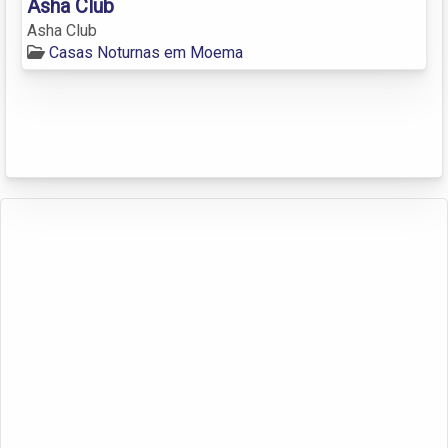
Asha Club
Asha Club
Casas Noturnas em Moema