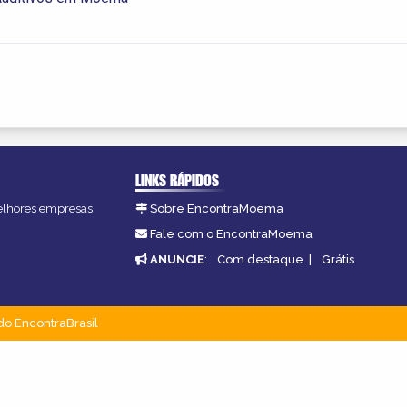
LINKS RÁPIDOS
melhores empresas,
Sobre EncontraMoema
Fale com o EncontraMoema
ANUNCIE
:
Com destaque
|
Grátis
do EncontraBrasil