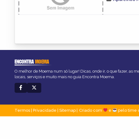
ENCONTRA
MOEMA
O melhor de Moema num só lugar! Dicas, onde ir, o que fazer, as 
locais, serviços e muito mais no guia Encontra Moema.
Termos
|
Privacidade
|
Sitemap
Criado com
e
pelo time 