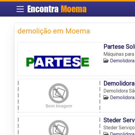
Encontra
Moema
demolição em Moema
Partese So
Máquinas para
Demolidor
Demolidora
Demolidora Sã
Demolidor
Steder Ser
Steder Serviç
Demolidor