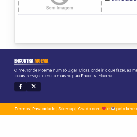
ENCONTRA
MOEMA
O melhor de Moema num só lugar! Dicas, onde ir, o que fazer, as 
locais, serviços e muito mais no guia Encontra Moema.
Termos
|
Privacidade
|
Sitemap
Criado com
e
pelo time 