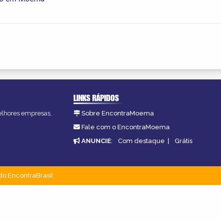
LINKS RÁPIDOS
melhores empresas,
Sobre EncontraMoema
Fale com o EncontraMoema
ANUNCIE
:
Com destaque
|
Grátis
do EncontraBrasil