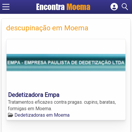
Encontra
Moema
Cadastrar empresa
Fazer login
descupinação em Moema
Criar conta
Dedetizadora Empa
Tratamentos eficazes contra pragas. cupins, baratas,
formigas em Moema.
Dedetizadoras em Moema