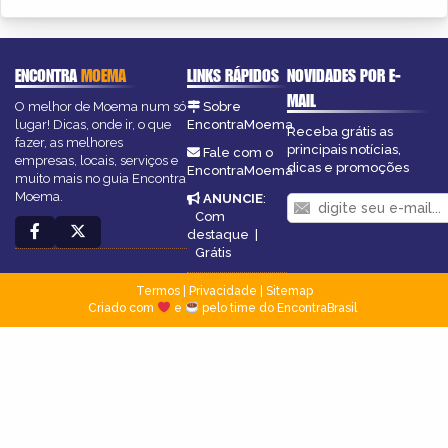
ENCONTRA
MOEMA
LINKS RÁPIDOS
NOVIDADES POR E-
MAIL
O melhor de Moema num só
Sobre
lugar! Dicas, onde ir, o que
EncontraMoema
Receba grátis as
fazer, as melhores
principais notícias,
Fale com o
empresas, locais, serviços e
dicas e promoções
EncontraMoema
muito mais no guia Encontra
Moema.
ANUNCIE
:
Com
destaque
|
Grátis
Termos
|
Privacidade
|
Sitemap
Criado com
e
pelo time do EncontraBrasil