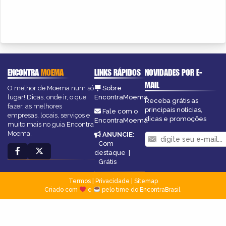
ENCONTRA
MOEMA
LINKS RÁPIDOS
NOVIDADES POR E-
MAIL
O melhor de Moema num só
Sobre
lugar! Dicas, onde ir, o que
EncontraMoema
Receba grátis as
fazer, as melhores
principais notícias,
Fale com o
empresas, locais, serviços e
dicas e promoções
EncontraMoema
muito mais no guia Encontra
Moema.
ANUNCIE
:
Com
destaque
|
Grátis
Termos
|
Privacidade
|
Sitemap
Criado com
e
pelo time do EncontraBrasil