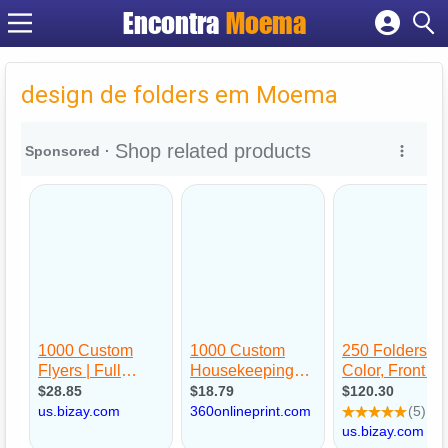
Encontra
Moema
Cadastrar empresa
Fazer login
design de folders em Moema
Criar conta