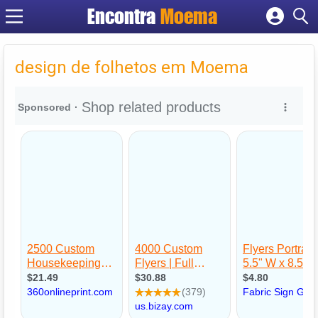
Encontra
Moema
Cadastrar empresa
Fazer login
design de folhetos em Moema
Criar conta