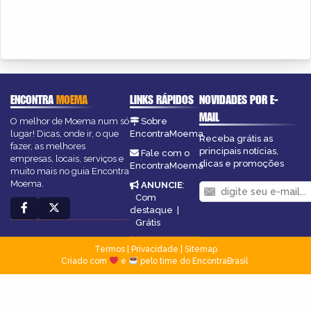
ENCONTRA
MOEMA
LINKS RÁPIDOS
NOVIDADES POR E-
MAIL
O melhor de Moema num só
Sobre
lugar! Dicas, onde ir, o que
EncontraMoema
Receba grátis as
fazer, as melhores
principais notícias,
Fale com o
empresas, locais, serviços e
dicas e promoções
EncontraMoema
muito mais no guia Encontra
Moema.
ANUNCIE
:
Com
destaque
|
Grátis
Termos
|
Privacidade
|
Sitemap
Criado com
e
pelo time do EncontraBrasil