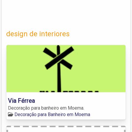
design de interiores
Via Férrea
Decoração para banheiro em Moema.
Decoração para Banheiro em Moema