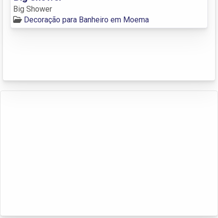
Big Shower
Decoração para Banheiro em Moema