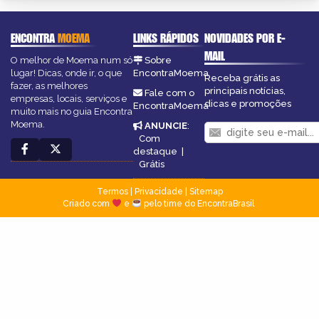
ENCONTRA
MOEMA
LINKS RÁPIDOS
NOVIDADES POR E-
MAIL
O melhor de Moema num só
Sobre
lugar! Dicas, onde ir, o que
EncontraMoema
Receba grátis as
fazer, as melhores
principais notícias,
Fale com o
empresas, locais, serviços e
dicas e promoções
EncontraMoema
muito mais no guia Encontra
Moema.
ANUNCIE
:
Com
destaque
|
Grátis
Termos
|
Privacidade
|
Sitemap
Criado com
e
pelo time do EncontraBrasil