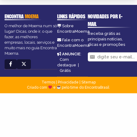
ENCONTRA
MOEMA
LINKS RÁPIDOS
NOVIDADES POR E-
MAIL
O melhor de Moema num só
Sobre
lugar! Dicas, onde ir, o que
EncontraMoema
Receba grátis as
fazer, as melhores
principais notícias,
Fale com o
empresas, locais, serviços e
dicas e promoções
EncontraMoema
muito mais no guia Encontra
Moema.
ANUNCIE
:
Com
destaque
|
Grátis
Termos
|
Privacidade
|
Sitemap
Criado com
e
pelo time do EncontraBrasil