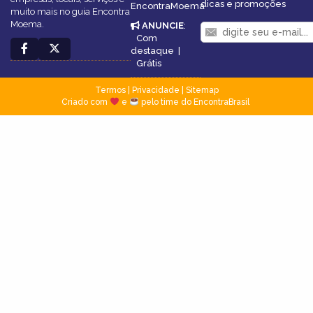
dicas e promoções
EncontraMoema
muito mais no guia Encontra
Moema.
ANUNCIE
:
Com
destaque
|
Grátis
Termos
|
Privacidade
|
Sitemap
Criado com
e
pelo time do EncontraBrasil