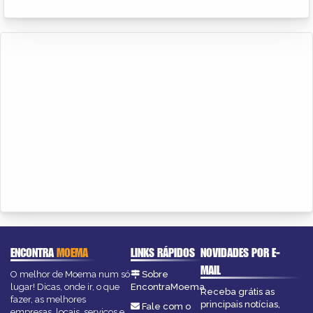
ENCONTRA
MOEMA
LINKS RÁPIDOS
NOVIDADES POR E-
MAIL
O melhor de Moema num só
Sobre
lugar! Dicas, onde ir, o que
EncontraMoema
Receba grátis as
fazer, as melhores
principais notícias,
Fale com o
empresas, locais, serviços e