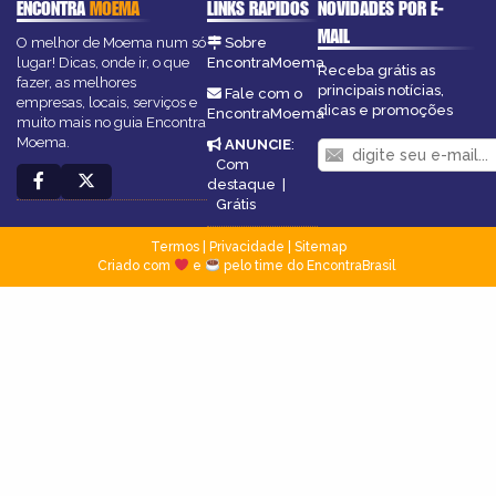
ENCONTRA
MOEMA
LINKS RÁPIDOS
NOVIDADES POR E-
MAIL
O melhor de Moema num só
Sobre
lugar! Dicas, onde ir, o que
EncontraMoema
Receba grátis as
fazer, as melhores
principais notícias,
Fale com o
empresas, locais, serviços e
dicas e promoções
EncontraMoema
muito mais no guia Encontra
Moema.
ANUNCIE
:
Com
destaque
|
Grátis
Termos
|
Privacidade
|
Sitemap
Criado com
e
pelo time do EncontraBrasil