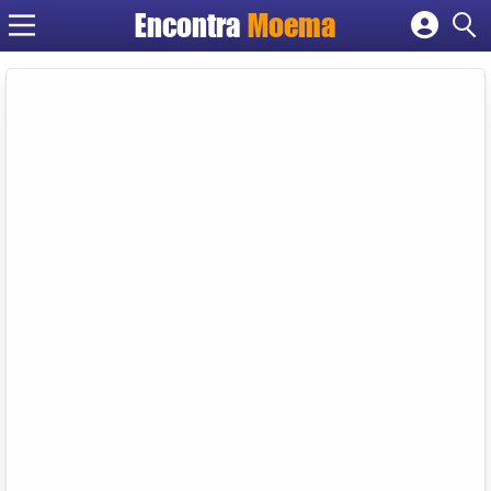
Encontra
Moema
Cadastrar empresa
Fazer login
Criar conta