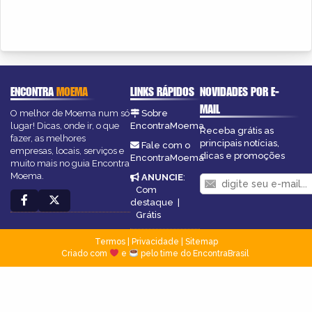
ENCONTRA
MOEMA
LINKS RÁPIDOS
NOVIDADES POR E-
MAIL
O melhor de Moema num só
Sobre
lugar! Dicas, onde ir, o que
EncontraMoema
Receba grátis as
fazer, as melhores
principais notícias,
Fale com o
empresas, locais, serviços e
dicas e promoções
EncontraMoema
muito mais no guia Encontra
Moema.
ANUNCIE
:
Com
destaque
|
Grátis
Termos
|
Privacidade
|
Sitemap
Criado com
e
pelo time do EncontraBrasil