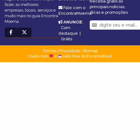
Receba grátis as
fazer, as melhores
principais notícias,
Fale com o
empresas, locais, serviços e
dicas e promoções
EncontraMoema
muito mais no guia Encontra
Moema.
ANUNCIE
:
Com
destaque
|
Grátis
Termos
|
Privacidade
|
Sitemap
Criado com
e
pelo time do EncontraBrasil