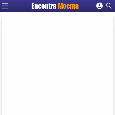
Encontra
Moema
Cadastrar empresa
Fazer login
Criar conta