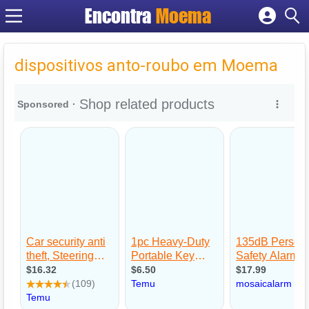
Encontra
Moema
Cadastrar empresa
Fazer login
dispositivos anto-roubo em Moema
Criar conta