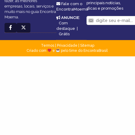
fazer, as melhores
principais notícias,
Fale com o
empresas, locais, serviços e
dicas e promoções
EncontraMoema
muito mais no guia Encontra
Moema.
ANUNCIE
:
Com
destaque
|
Grátis
Termos
|
Privacidade
|
Sitemap
Criado com
e
pelo time do EncontraBrasil