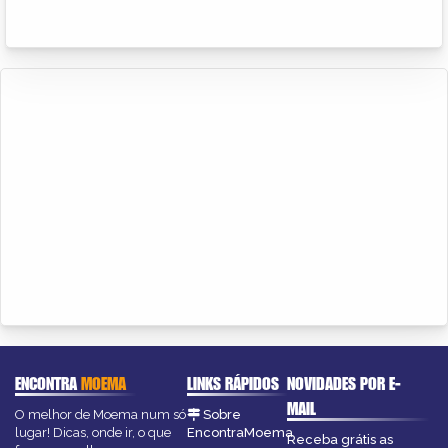
ENCONTRA
MOEMA
LINKS RÁPIDOS
NOVIDADES POR E-
MAIL
O melhor de Moema num só
Sobre
lugar! Dicas, onde ir, o que
EncontraMoema
Receba grátis as