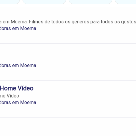
a em Moema. Filmes de todos os gêneros para todos os gostos
adoras em Moema
adoras em Moema
 Home Vídeo
me Vídeo
adoras em Moema