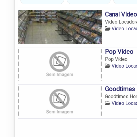
Canal Vídeo
Vídeo Locador
Vídeo Loc
Pop Vídeo
Pop Vídeo
Vídeo Loc
Goodtimes
Goodtimes Ho
Vídeo Loc