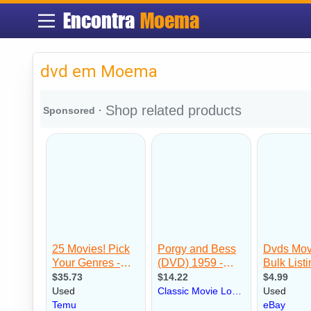
Encontra
Moema
dvd em Moema