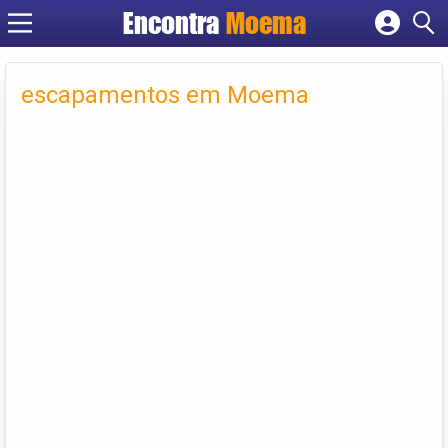
Encontra
Moema
Cadastrar empresa
Fazer login
escapamentos em Moema
Criar conta