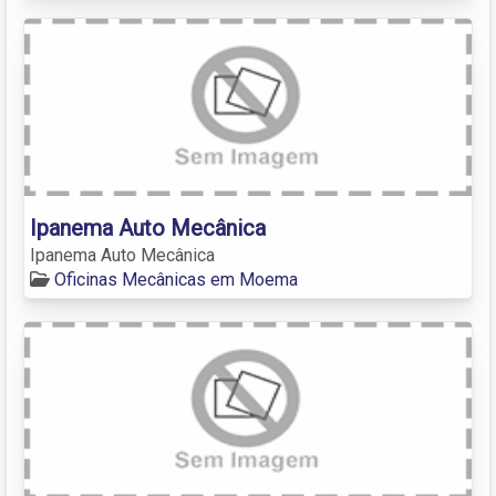
Ipanema Auto Mecânica
Ipanema Auto Mecânica
Oficinas Mecânicas em Moema