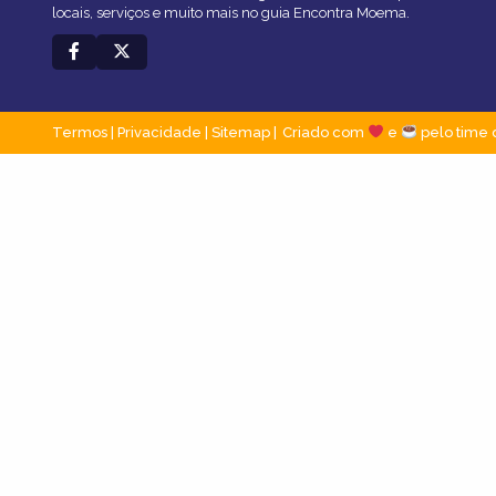
locais, serviços e muito mais no guia Encontra Moema.
Termos
|
Privacidade
|
Sitemap
Criado com
e
pelo time 