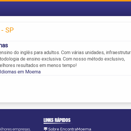
 - SP
mas
nsino do inglês para adultos. Com várias unidades, infraestrutur
odologia de ensino exclusiva. Com nosso método exclusivo,
melhores resultados em menos tempo!
 Idiomas em Moema
LINKS RÁPIDOS
melhores empresas,
Sobre EncontraMoema