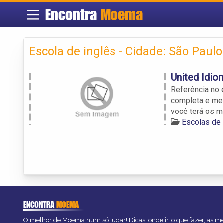
Encontra
Moema
Escola de inglês - Cidade: São Paulo
United Idio
Referência no e
completa e met
você terá os 
Escolas de
ENCONTRA
MOEMA
O melhor de Moema num só lugar! Dicas, onde ir, o que fazer, as 