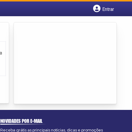
Entrar
Cadastrar empresa
Fazer login
Criar conta
a
NOVIDADES POR E-MAIL
Receba grátis as principais notícias, dicas e promoções