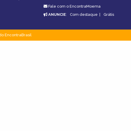
Fale com o EncontraMoema
ANUNCIE
:
Com destaque
|
Grátis
do EncontraBrasil