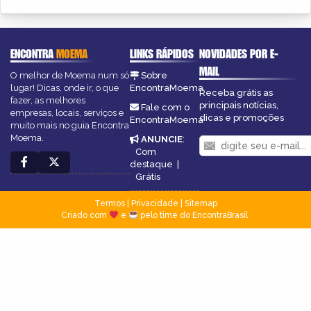
ENCONTRA
MOEMA
LINKS RÁPIDOS
NOVIDADES POR E-
MAIL
O melhor de Moema num só
Sobre
lugar! Dicas, onde ir, o que
EncontraMoema
Receba grátis as
fazer, as melhores
principais notícias,
Fale com o
empresas, locais, serviços e
dicas e promoções
EncontraMoema
muito mais no guia Encontra
Moema.
ANUNCIE
:
Com
destaque
|
Grátis
Termos
|
Privacidade
|
Sitemap
Criado com
e
pelo time do EncontraBrasil