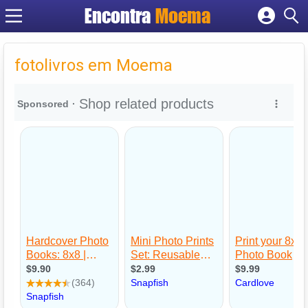
Encontra
Moema
Cadastrar empresa
Fazer login
fotolivros em Moema
Criar conta