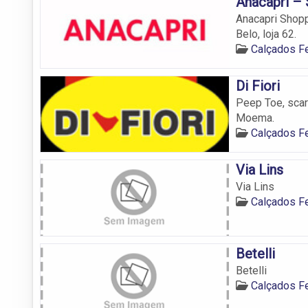
Anacapri – 
Anacapri Shopp
Belo, loja 62.
Calçados 
Di Fiori
Peep Toe, scar
Moema.
Calçados 
Via Lins
Via Lins
Calçados 
Betelli
Betelli
Calçados 