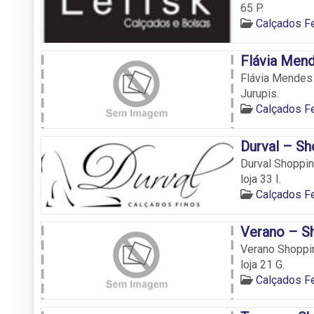
65 P.
Calçados 
Flávia Mend
Flávia Mendes 
Jurupis.
Calçados 
Durval – Sh
Durval Shoppin
loja 33 I.
Calçados 
Verano – Sh
Verano Shoppin
loja 21 G.
Calçados 