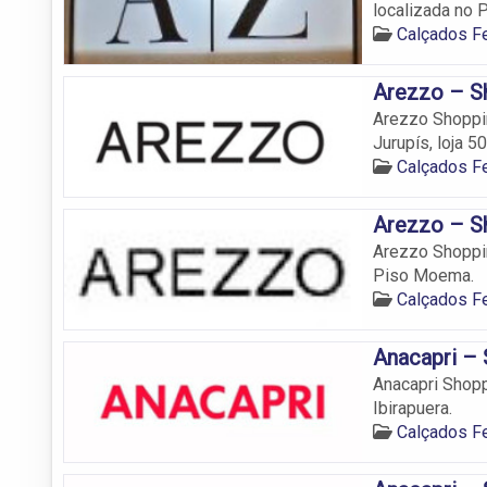
localizada no 
Calçados 
Arezzo – Sh
Arezzo Shoppin
Jurupís, loja 50
Calçados 
Arezzo – Sh
Arezzo Shoppin
Piso Moema.
Calçados 
Anacapri – 
Anacapri Shopp
Ibirapuera.
Calçados 