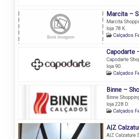
Marcita – S
Marcita Shoppi
loja 78 K.
Calçados 
Capodarte –
Capodarte Shop
loja 90.
Calçados 
Binne – Sho
Binne Shopping
loja 228 D.
Calçados 
A|Z Calzatu
A|Z Calzature 