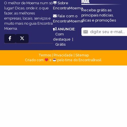
MAIL
O melhor de Moema num só
Sobre
lugar! Dicas, onde ir, o que
EncontraMoema
Receba grátis as
fazer, as melhores
principais notícias,
Fale com o
empresas, locais, serviços e
dicas e promoções
EncontraMoema
muito mais no guia Encontra
Moema.
ANUNCIE
:
Com
destaque
|
Grátis
Termos
|
Privacidade
|
Sitemap
Criado com
e
pelo time do EncontraBrasil