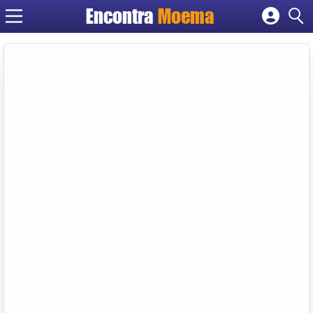
Encontra
Moema
Cadastrar empresa
Fazer login
Criar conta