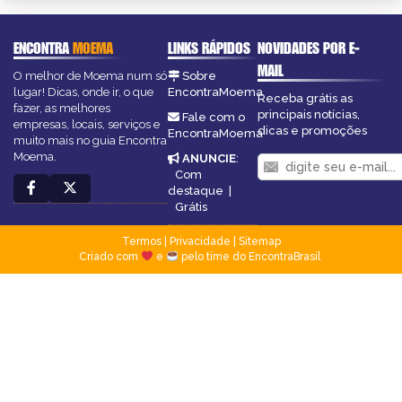
ENCONTRA
MOEMA
LINKS RÁPIDOS
NOVIDADES POR E-
MAIL
O melhor de Moema num só
Sobre
lugar! Dicas, onde ir, o que
EncontraMoema
Receba grátis as
fazer, as melhores
principais notícias,
Fale com o
empresas, locais, serviços e
dicas e promoções
EncontraMoema
muito mais no guia Encontra
Moema.
ANUNCIE
:
Com
destaque
|
Grátis
Termos
|
Privacidade
|
Sitemap
Criado com
e
pelo time do EncontraBrasil