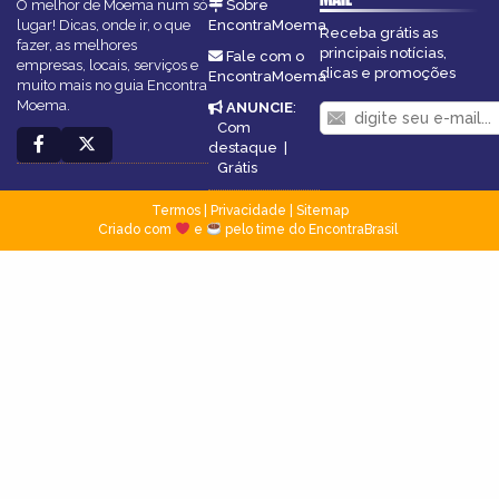
O melhor de Moema num só
Sobre
lugar! Dicas, onde ir, o que
EncontraMoema
Receba grátis as
fazer, as melhores
principais notícias,
Fale com o
empresas, locais, serviços e
dicas e promoções
EncontraMoema
muito mais no guia Encontra
Moema.
ANUNCIE
:
Com
destaque
|
Grátis
Termos
|
Privacidade
|
Sitemap
Criado com
e
pelo time do EncontraBrasil