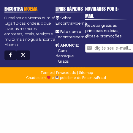
ENCONTRA
MOEMA
LINKS RÁPIDOS
NOVIDADES POR E-
MAIL
O melhor de Moema num só
Sobre
lugar! Dicas, onde ir, o que
EncontraMoema
Receba grátis as
fazer, as melhores
principais notícias,
Fale com o
empresas, locais, serviços e
dicas e promoções
EncontraMoema
muito mais no guia Encontra
Moema.
ANUNCIE
:
Com
destaque
|
Grátis
Termos
|
Privacidade
|
Sitemap
Criado com
e
pelo time do EncontraBrasil