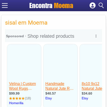
Encontra
Moema
Cadastrar empresa
Fazer login
sisal em Moema
Criar conta