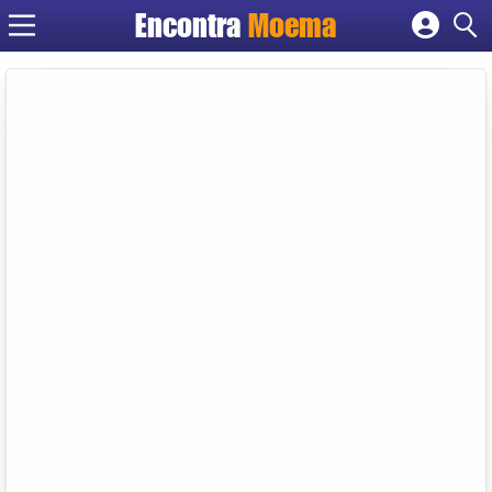
Encontra
Moema
Cadastrar empresa
Fazer login
Criar conta