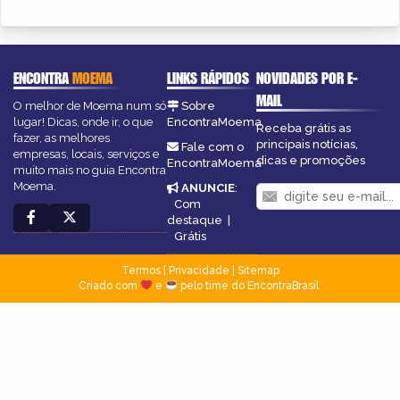
ENCONTRA
MOEMA
LINKS RÁPIDOS
NOVIDADES POR E-
MAIL
O melhor de Moema num só
Sobre
lugar! Dicas, onde ir, o que
EncontraMoema
Receba grátis as
fazer, as melhores
principais notícias,
Fale com o
empresas, locais, serviços e
dicas e promoções
EncontraMoema
muito mais no guia Encontra
Moema.
ANUNCIE
:
Com
destaque
|
Grátis
Termos
|
Privacidade
|
Sitemap
Criado com
e
pelo time do EncontraBrasil