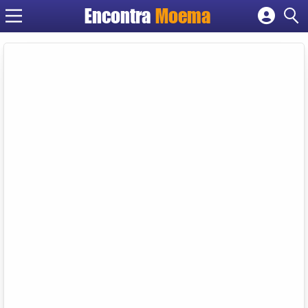
Encontra
Moema
Cadastrar empresa
Fazer login
Criar conta