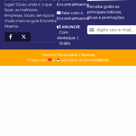
lugar! Dicas, onde ir, o que
EncontraMoema
Receba grátis as
fazer, as melhores
principais notícias,
Fale com o
empresas, locais, serviços e
dicas e promoções
EncontraMoema
muito mais no guia Encontra
Moema.
ANUNCIE
:
Com
destaque
|
Grátis
Termos
|
Privacidade
|
Sitemap
Criado com
e
pelo time do EncontraBrasil