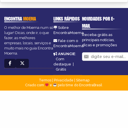
ENCONTRA
MOEMA
LINKS RÁPIDOS
NOVIDADES POR E-
MAIL
O melhor de Moema num só
Sobre
lugar! Dicas, onde ir, o que
EncontraMoema
Receba grátis as
fazer, as melhores
principais notícias,
Fale com o
empresas, locais, serviços e
dicas e promoções
EncontraMoema
muito mais no guia Encontra
Moema.
ANUNCIE
:
Com
destaque
|
Grátis
Termos
|
Privacidade
|
Sitemap
Criado com
e
pelo time do EncontraBrasil