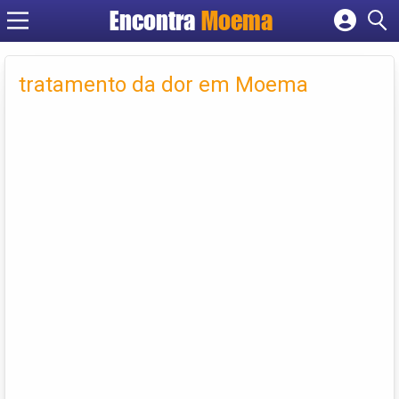
Encontra
Moema
Cadastrar empresa
Fazer login
tratamento da dor em Moema
Criar conta