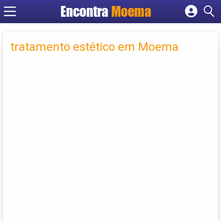
Encontra
Moema
Cadastrar empresa
Fazer login
tratamento estético em Moema
Criar conta