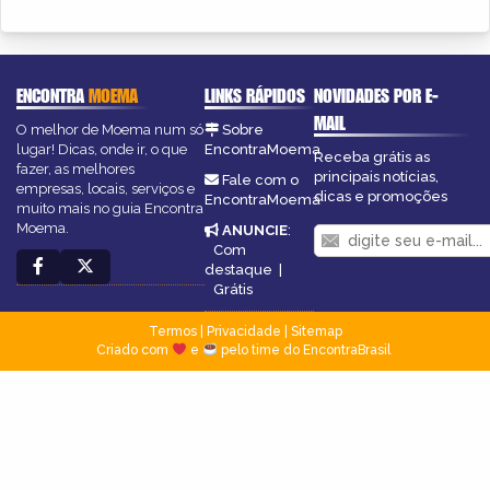
ENCONTRA
MOEMA
LINKS RÁPIDOS
NOVIDADES POR E-
MAIL
O melhor de Moema num só
Sobre
lugar! Dicas, onde ir, o que
EncontraMoema
Receba grátis as
fazer, as melhores
principais notícias,
Fale com o
empresas, locais, serviços e
dicas e promoções
EncontraMoema
muito mais no guia Encontra
Moema.
ANUNCIE
:
Com
destaque
|
Grátis
Termos
|
Privacidade
|
Sitemap
Criado com
e
pelo time do EncontraBrasil