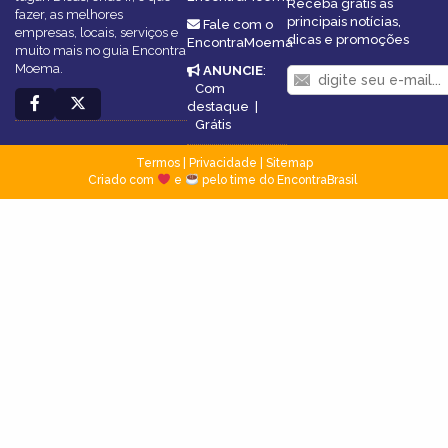
Receba grátis as
fazer, as melhores
principais notícias,
Fale com o
empresas, locais, serviços e
dicas e promoções
EncontraMoema
muito mais no guia Encontra
Moema.
ANUNCIE
:
Com
destaque
|
Grátis
Termos
|
Privacidade
|
Sitemap
Criado com
e
pelo time do EncontraBrasil