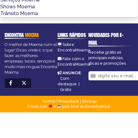
Shows Moema
Trânsito Moema
ENCONTRA
MOEMA
LINKS RÁPIDOS
NOVIDADES POR E-
MAIL
O melhor de Moema num só
Sobre
lugar! Dicas, onde ir, o que
EncontraMoema
Receba grátis as
fazer, as melhores
principais notícias,
Fale com o
empresas, locais, serviços e
dicas e promoções
EncontraMoema
muito mais no guia Encontra
Moema.
ANUNCIE
:
Com
destaque
|
Grátis
Termos
|
Privacidade
|
Sitemap
Criado com
e
pelo time do EncontraBrasil